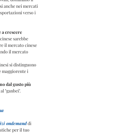
i anche nei mercati 
sportazioni verso i 
 a crescere 
 cinese sarebbe 
re il mercato cinese 
ando il mercato 
nesi si distinguono 
e maggiorente i 
no dal gusto più 
al "ganbei".
na
vizi ondemand
 di 
iche per il tuo 