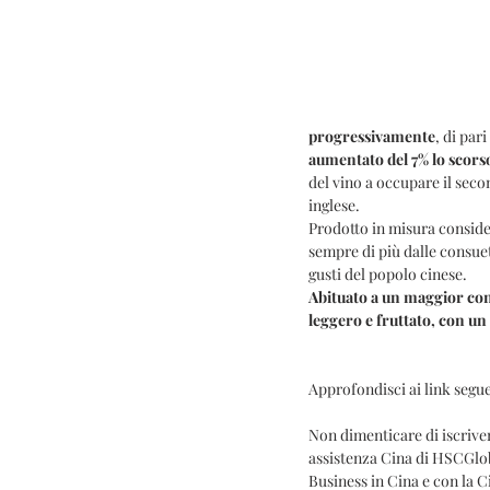
progressivamente
, di par
aumentato del 7% lo scor
del vino a occupare il seco
inglese.
Prodotto in misura consider
sempre di più dalle consue
gusti del popolo cinese. 
Abituato a un maggior cons
leggero e fruttato, con un 
Approfondisci ai link segue
Non dimenticare di iscrivert
assistenza Cina di HSCGloba
Business in Cina e con la C