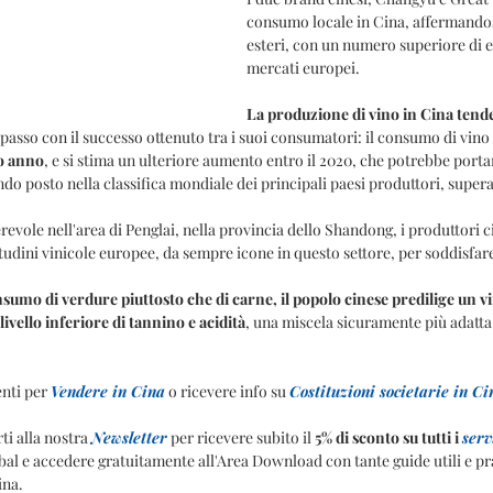
consumo locale in Cina, affermandos
esteri, con un numero superiore di e
mercati europei.
La produzione di vino in Cina tende
i passo con il successo ottenuto tra i suoi consumatori: il consumo di vino
so anno
, e si stima un ulteriore aumento entro il 2020, che potrebbe porta
ndo posto nella classifica mondiale dei principali paesi produttori, super
evole nell'area di Penglai, nella provincia dello Shandong, i produttori ci
tudini vinicole europee, da sempre icone in questo settore, per soddisfar
umo di verdure piuttosto che di carne, il popolo cinese predilige un vi
livello inferiore di tannino e acidità
, una miscela sicuramente più adatta 
nti per 
Vendere in Cina
 o ricevere info su 
Costituzioni societarie in Ci
i alla nostra 
Newsletter
 per ricevere subito il 
5% di sconto su tutti i 
ser
l e accedere gratuitamente all'Area Download con tante guide utili e prat
ina.