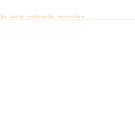
Cina
#startup
#vendereincina
#mercatocinese