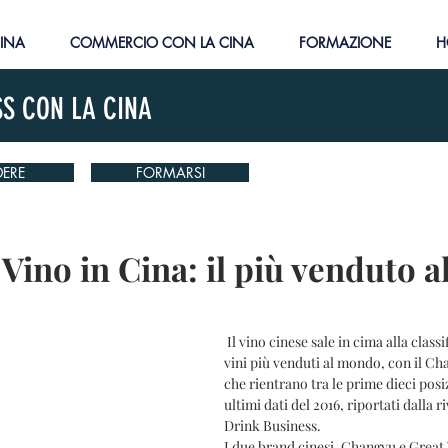
CINA
COMMERCIO CON LA CINA
FORMAZIONE
H
SS CON LA CINA
ERE
FORMARSI
ino in Cina: il più venduto 
 Il vino cinese sale in cima alla classifica mondiale dei 
vini più venduti al mondo, con il Cha
che rientrano tra le prime dieci posi
ultimi dati del 2016, riportati dalla r
Drink Business.
I due brand cinesi, Changyu e Great 