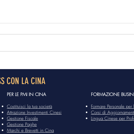
Il Piano d’Azione per il
La Ci
Rafforzamento del
ener
Partenariato Strategico
priv
SS CON LA CINA
Globale Cina-Italia (2024-
comp
2027) in sintesi
PER LE PMI IN CINA
FORMAZIONE BUSIN
Costituisci la tua società
Formare Personale per 
Attrazione Investimenti Cinesi
Corsi di Aggiornamen
Gestione Fiscale
Lingua Cinese per Profe
Gestione Paghe
Marchi e Brevetti in Cina