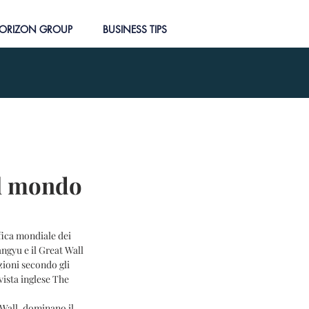
ORIZON GROUP
BUSINESS TIPS
al mondo
ngyu e il Great Wall 
zioni secondo gli 
ivista inglese The 
Wall, dominano il 