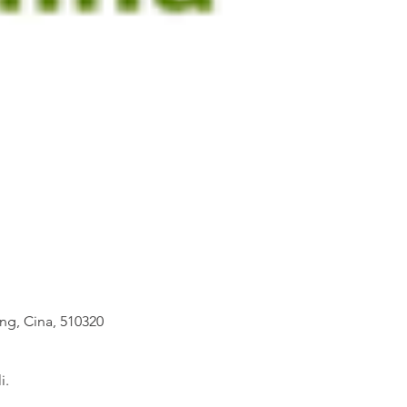
g, Cina, 510320
i.