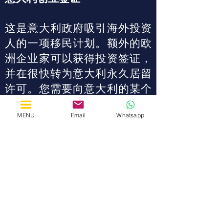
这是意大利政府吸引海外投资
人的一项移民计划。额外的欧
洲企业家可以获得投资签证，
并在很快转为意大利永久居留
许可。您需要向意大利的某个
革新初创产业投资5万欧元。我
MENU
Email
Whatsapp
们帮助投资人锁定最佳的商业
意向并协助对其在意大利的初
创团队进行调研。
联络我们
by Horizon Solutions Consultants
LONDON Great Portland Street, 167-169
SHANGHAI CaoBao Rd 80, Rm 2505