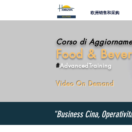
欧洲销售和采购
Corso di Aggiorname
Food & Bever
#
AdvancedTraining
Video On Demand
"Business Cina, Operativit