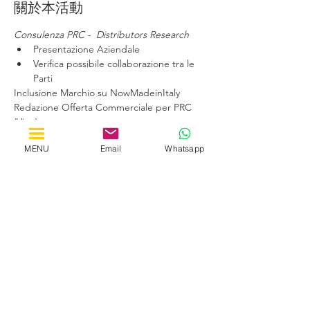
關於本活動
Consulenza PRC -  Distributors Research
Presentazione Aziendale
Verifica possibile collaborazione tra le 
Parti
Inclusione Marchio su NowMadeinItaly
Redazione Offerta Commerciale per PRC 
(Vino)
Ricerca e Selezione Distributori
MENU
Email
Whatsapp
顯示更多
分享此活動
by Horizon Solutions Consultants
LONDON Great Portland Street, 167-169
SHANGHAI CaoBao Rd 80, Rm 2505