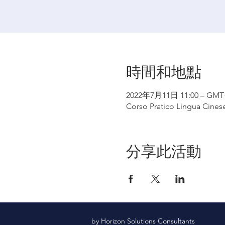
時間和地點
2022年7月11日 11:00 – GMT+
Corso Pratico Lingua Cines
分享此活動
by Horizon Solutions Consultants