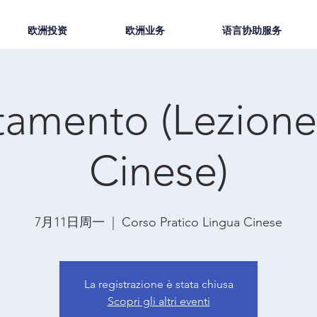
欧洲投资
欧洲业务
语言协助服务
amento (Lezione
Cinese)
7月11日周一
  |  
Corso Pratico Lingua Cinese
La registrazione è stata chiusa
Scopri gli altri eventi