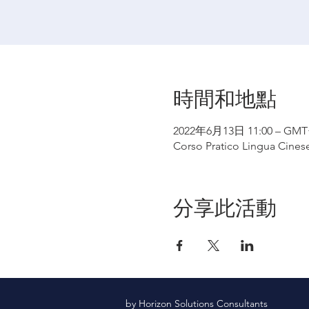
時間和地點
2022年6月13日 11:00 – GMT+
Corso Pratico Lingua Cines
分享此活動
by Horizon Solutions Consultants