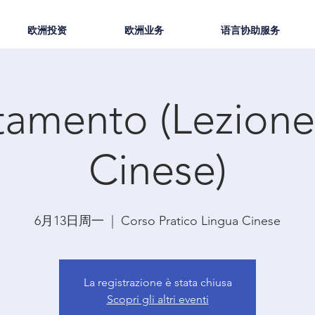
欧洲投资
欧洲业务
语言协助服务
amento (Lezione
Cinese)
6月13日周一
  |  
Corso Pratico Lingua Cinese
La registrazione è stata chiusa
Scopri gli altri eventi