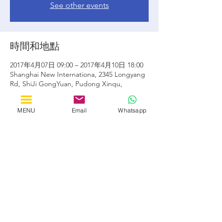
See other events
時間和地點
2017年4月07日 09:00 – 2017年4月10日 18:00
Shanghai New Internationa, 2345 Longyang
Rd, ShiJi GongYuan, Pudong Xinqu,
Shanghai Shi, Cina, 201204
MENU
Email
Whatsapp
分享此活動
by Horizon Solutions Consultants
LONDON Great Portland Street, 167-169
SHANGHAI CaoBao Rd 80, Rm 2505