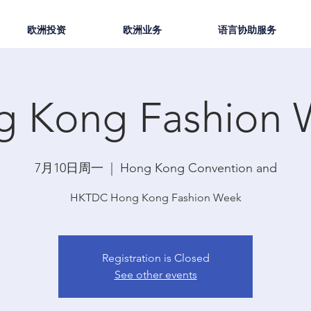
欧洲投资
欧洲业务
语言协助服务
g Kong Fashion 
7月10日周一
  |  
Hong Kong Convention and
HKTDC Hong Kong Fashion Week
Registration is Closed
See other events