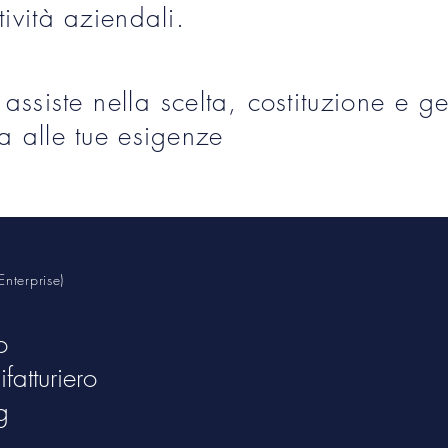
ività aziendali.
i assiste nella scelta, costituzione e ge
a alle tue esigenze
nterprise)
o
fatturiero
g