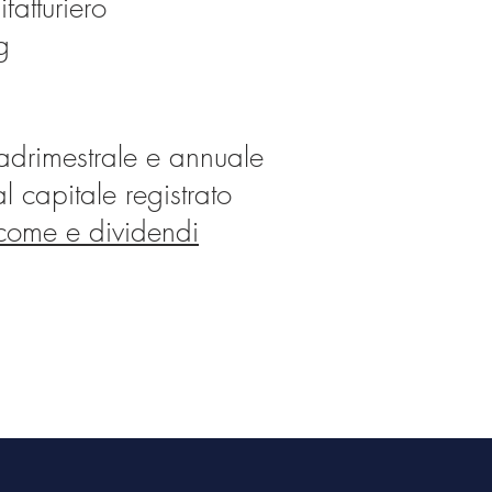
fatturiero
g
adrimestrale e annuale
l capitale registrato
ncome e dividendi