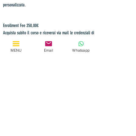
personalizzata.
Enrollment Fee 250,00€
Acquista subito il corso e riceverai via mail le
credenziali di
accesso alla tua pagina personale. P
otrai accedere al video
quando vuoi, per te e per i tuoi dipendenti e prenotare la
MENU
Email
Whatsapp
call privata con il nostro CEO per ricevere consulenza
pe
rsonalizzata.
ACQUISTA
Pianifica un Training Specifico
Pagamento sicuro tramite Stripe (Carte di